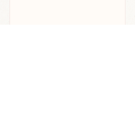
$500.00
TOTAL
· 1 PERSONA
Anterior
Tour CR
Siguiente
Picnic En El Viñedo