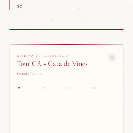
$
0
RESERVA TU EXPERIENCIA
Tour CR + Cata de Vinos
$500.00
/ adulto
0
1
0
2
0
3
0
4
ADULTOS
$500.00
NIÑOS
gratis
NOMBRE
1
0
CORREO
Agosto
2026
‹
›