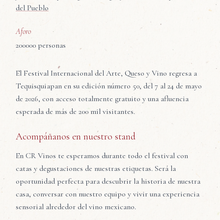
del Pueblo
Aforo
200000
personas
El Festival Internacional del Arte, Queso y Vino regresa a
Tequisquiapan en su edición número 50, del 7 al 24 de mayo
de 2026, con acceso totalmente gratuito y una afluencia
esperada de más de 200 mil visitantes.
Acompáñanos en nuestro stand
En CR Vinos te esperamos durante todo el festival con
catas y degustaciones de nuestras etiquetas. Será la
oportunidad perfecta para descubrir la historia de nuestra
casa, conversar con nuestro equipo y vivir una experiencia
sensorial alrededor del vino mexicano.