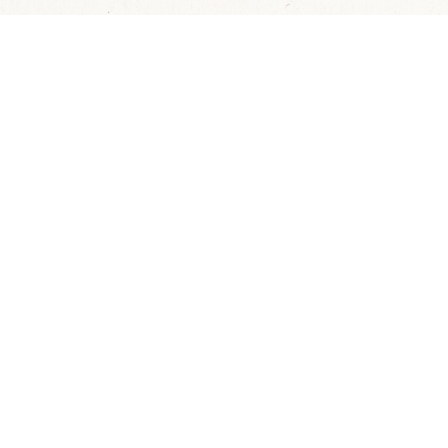
Forma parte de nuestra comunidad
Suscribirme
Correo electrónico
Nuestra Ubicación
Camino Tejocote a San José La Laja km 3.2
Tequisquiapan, Qro., México
Miércoles a Domingo de 12:00 p.m. a 7:00 p.m.