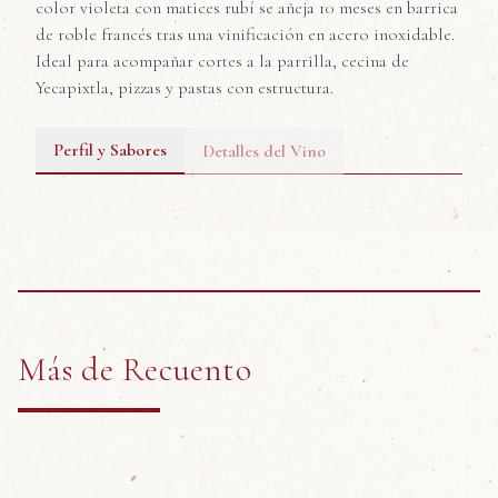
color violeta con matices rubí se añeja 10 meses en barrica
de roble francés tras una vinificación en acero inoxidable.
Ideal para acompañar cortes a la parrilla, cecina de
Yecapixtla, pizzas y pastas con estructura.
Perfil y Sabores
Detalles del Vino
Grosellas
Cerezas Negras
Lavandas
Más de
Recuento
Heno
Nuez Moscada
Cafe
Pan Tostado
Canela