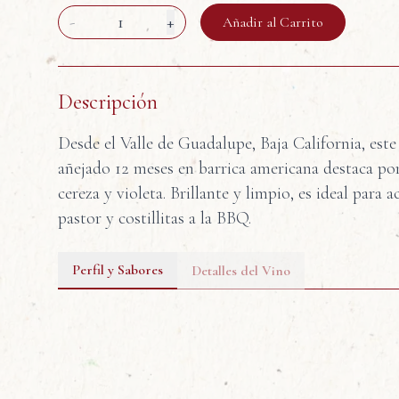
-
1
+
Añadir al Carrito
Descripción
Desde el Valle de Guadalupe, Baja California, est
añejado 12 meses en barrica americana destaca po
cereza y violeta. Brillante y limpio, es ideal para
pastor y costillitas a la BBQ.
Perfil y Sabores
Detalles del Vino
Moras
Grosellas
Violetas
Pimie