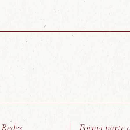
negras
Negr
Redes
Forma parte 