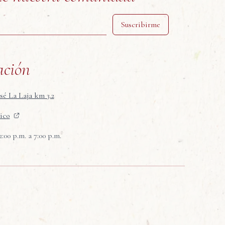
Suscribirme
ación
sé La Laja km 3.2
ico
00 p.m. a 7:00 p.m.